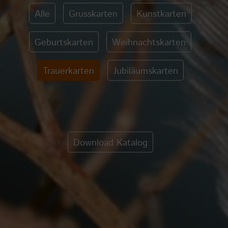
Alle
Grusskarten
Kunstkarten
Geburtskarten
Weihnachtskarten
Trauerkarten
Jubiläumskarten
Download Katalog