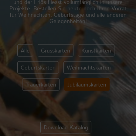
und der Erlös fliesst vollumfänglich in unsere
Projekte. Bestellen Sie heute noch Ihren Vorrat
für Weihnachten, Geburtstage und alle anderen
Gelegenheiten!
Alle
Grusskarten
Kunstkarten
Geburtskarten
Weihnachtskarten
Trauerkarten
Jubiläumskarten
Download Katalog