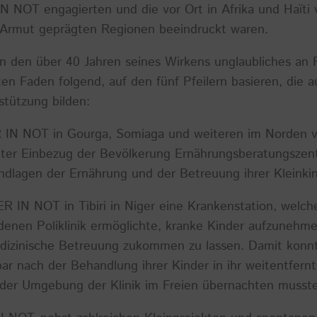
 NOT engagierten und die vor Ort in Afrika und Haïti 
 Armut geprägten Regionen beeindruckt waren.
 den über 40 Jahren seines Wirkens unglaubliches an 
en Faden folgend, auf den fünf Pfeilern basieren, die 
tützung bilden:
 IN NOT in Gourga, Somiaga und weiteren im Norden v
ter Einbezug der Bevölkerung Ernährungsberatungszen
dlagen der Ernährung und der Betreuung ihrer Kleinkin
R IN NOT in Tibiri in Niger eine Krankenstation, welch
enen Poliklinik ermöglichte, kranke Kinder aufzunehme
dizinische Betreuung zukommen zu lassen. Damit konnt
ar nach der Behandlung ihrer Kinder in ihr weitentfern
 der Umgebung der Klinik im Freien übernachten musst