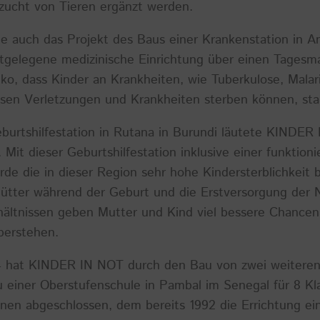
zucht von Tieren ergänzt werden.
de auch das Projekt des Baus einer Krankenstation in A
stgelegene medizinische Einrichtung über einen Tagesma
ko, dass Kinder an Krankheiten, wie Tuberkulose, Malar
sen Verletzungen und Krankheiten sterben können, star
burtshilfestation in Rutana in Burundi läutete KINDER 
 Mit dieser Geburtshilfestation inklusive einer funktion
de die in dieser Region sehr hohe Kindersterblichkeit 
tter während der Geburt und die Erstversorgung der 
hältnissen geben Mutter und Kind viel bessere Chancen
berstehen.
04 hat KINDER IN NOT durch den Bau von zwei weitere
einer Oberstufenschule in Pambal im Senegal für 8 Kl
nen abgeschlossen, dem bereits 1992 die Errichtung ei