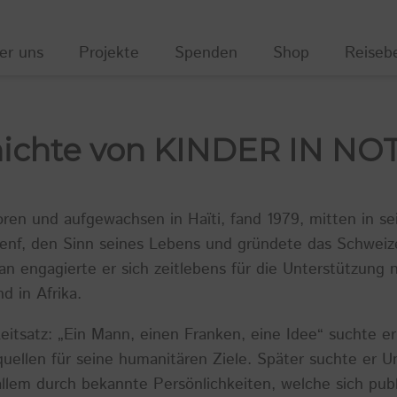
er uns
Projekte
Spenden
Shop
Reiseb
hichte von KINDER IN NO
ren und aufgewachsen in Haïti, fand 1979, mitten in sei
Genf, den Sinn seines Lebens und gründete das Schweize
 engagierte er sich zeitlebens für die Unterstützung n
d in Afrika.
itsatz: „Ein Mann, einen Franken, eine Idee“ suchte e
uellen für seine humanitären Ziele. Später suchte er U
 allem durch bekannte Persönlichkeiten, welche sich publ