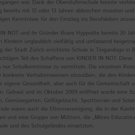
gangen war. Dank der Oberstufenschule konnte verhin
g bereits mit 12 oder 13 Jahren abbrechen mussten und 
ötigen Kenntnisse für den Einstieg ins Berufsleben anzue
N NOT und ihr Gründer Brave Hyppolite bereits 30 Jah
 Kindern unglaublich vielfältig und umfassend beigetra
g der Stadt Zürich errichtete Schule in Tingandogo in 
wichtigen Teil des Schaffens von KINDER IN NOT. Diese 
s nur Schulkenntnisse zu vermitteln. Die einzelnen Ko
che konkrete Verhaltensweisen einzuüben, die den Kind
re eigene Gesundheit, aber auch für die Gemeinschaft 
n. Gebaut und im Oktober 2009 eröffnet wurde eine Sc
n, Gemüsegarten, Geflügelzucht, Sportterrain und Sola
hule waren auch die Elternvereinigung, die in der Kant
en und eine Gruppe von Müttern, die „Mères Educatrice
hule und des Schulgeländes einsetzten.