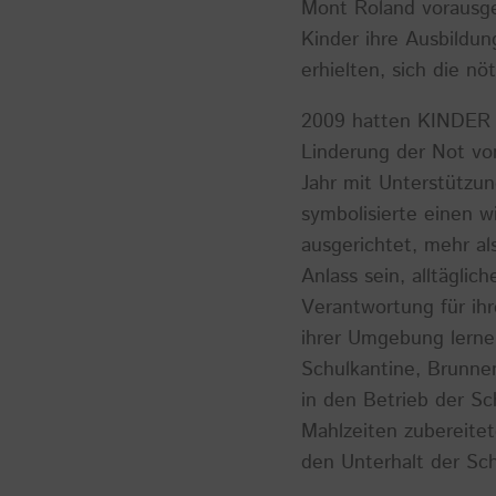
Mont Roland vorausge
Kinder ihre Ausbildun
erhielten, sich die n
2009 hatten KINDER I
Linderung der Not von
Jahr mit Unterstützun
symbolisierte einen 
ausgerichtet, mehr al
Anlass sein, alltägli
Verantwortung für ih
ihrer Umgebung lerne
Schulkantine, Brunne
in den Betrieb der Sc
Mahlzeiten zubereitet
den Unterhalt der Sc