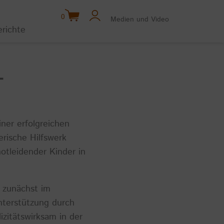
0
Medien und Video
erichte
T
ner erfolgreichen
rische Hilfswerk
otleidender Kinder in
r zunächst im
nterstützung durch
izitätswirksam in der