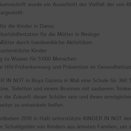
läumsschrift wurde ein Ausschnitt der Vielfalt der vo
argestellt:
für die Kinder in Darou
burtshilfestation für die Mütter in Nedogo
Mütter durch handwerkliche Aktivitäten
 unterstützte Kinder
g zu Wasser für 5‘000 Menschen
ur HIV-Früherkennung und Prävention im Gesundheitsz
ER IN NOT in Boya Gazena in Mali eine Schule für 360 
tine, Toiletten und einem Brunnen mit sauberem Trinkw
r die Zukunft dieser Schüler sein und ihnen ermöglichen,
eiter zu entwickeln helfen.
rdbeben 2010 in Haïti unterstützte KINDER IN NOT de
 Schuldgelder von Kindern aus ärmsten Familien, um s