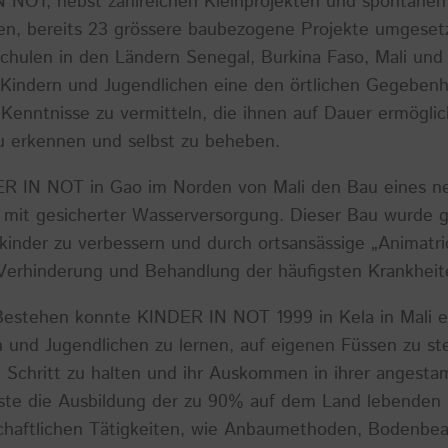
 NOT, nebst zahlreichen Kleinprojekten und spontanen
en, bereits 23 grössere baubezogene Projekte umgesetz
ulen in den Ländern Senegal, Burkina Faso, Mali und 
n Kindern und Jugendlichen eine den örtlichen Gegeben
e Kenntnisse zu vermitteln, die ihnen auf Dauer ermögli
 erkennen und selbst zu beheben.
DER IN NOT in Gao im Norden von Mali den Bau eines n
mit gesicherter Wasserversorgung. Dieser Bau wurde g
nkinder zu verbessern und durch ortsansässige „Animatr
Verhinderung und Behandlung der häufigsten Krankheite
Bestehen konnte KINDER IN NOT 1999 in Kela in Mali e
 und Jugendlichen zu lernen, auf eigenen Füssen zu ste
Schritt zu halten und ihr Auskommen in ihrer angest
te die Ausbildung der zu 90% auf dem Land lebenden 
schaftlichen Tätigkeiten, wie Anbaumethoden, Bodenbear