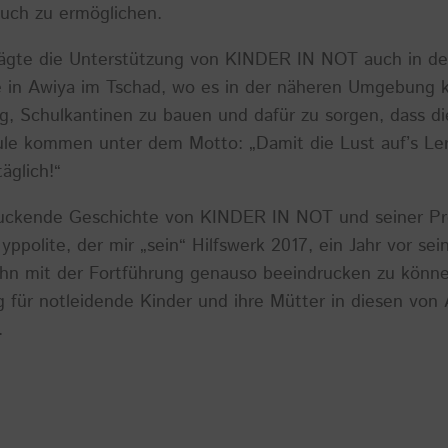
uch zu ermöglichen.
gte die Unterstützung von KINDER IN NOT auch in de
 in Awiya im Tschad, wo es in der näheren Umgebung k
g, Schulkantinen zu bauen und dafür zu sorgen, dass d
ule kommen unter dem Motto: „Damit die Lust auf’s Lern
äglich!“
uckende Geschichte von KINDER IN NOT und seiner Pro
ppolite, der mir „sein“ Hilfswerk 2017, ein Jahr vor se
, ihn mit der Fortführung genauso beeindrucken zu könn
g für notleidende Kinder und ihre Mütter in diesen von
.