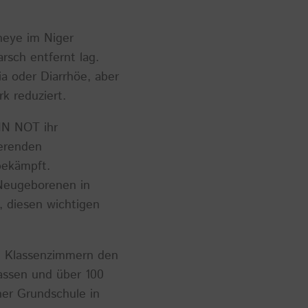
neye im Niger
rsch entfernt lag.
ia oder Diarrhöe, aber
k reduziert.
IN NOT ihr
ierenden
bekämpft.
Neugeborenen in
, diesen wichtigen
n Klassenzimmern den
assen und über 100
ner Grundschule in