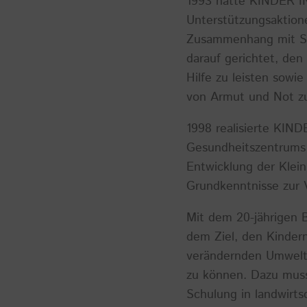
1993 hatte KINDER IN
Unterstützungsaktion
Zusammenhang mit Sch
darauf gerichtet, de
Hilfe zu leisten sowi
von Armut und Not zu
1998 realisierte KIN
Gesundheitszentrums 
Entwicklung der Klei
Grundkenntnisse zur 
Mit dem 20-jährigen 
dem Ziel, den Kindern
verändernden Umwelt 
zu können. Dazu muss
Schulung in landwirt