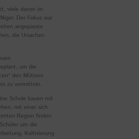
t, viele davon im
Niger. Der Fokus war
heiten angepasste
chen, die Ursachen
euen
eplant, um die
icen“ den Müttern
n zu vermitteln.
ine Schule bauen mit
hen, mit einer sich
ammten Region finden
Schüler um die
beitung, Kultivierung