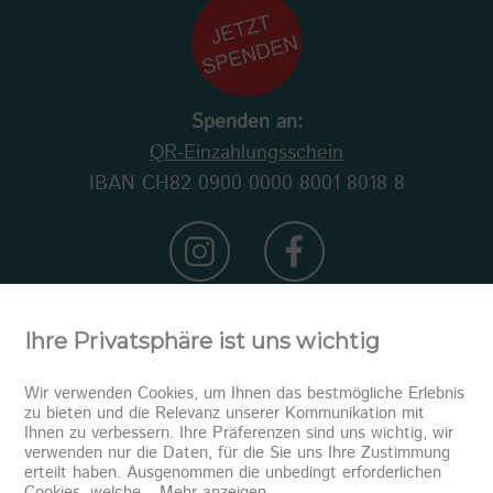
Spenden an:
QR-Einzahlungsschein
IBAN CH82 0900 0000 8001 8018 8
Ihre Privatsphäre ist uns wichtig
Wir verwenden Cookies, um Ihnen das bestmögliche Erlebnis
zu bieten und die Relevanz unserer Kommunikation mit
Ihnen zu verbessern. Ihre Präferenzen sind uns wichtig, wir
verwenden nur die Daten, für die Sie uns Ihre Zustimmung
erteilt haben. Ausgenommen die unbedingt erforderlichen
Newsletter abonnieren
Cookies, welche
...
Mehr anzeigen