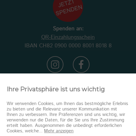
Spenden an:
QR-Einzahlungsschein
IBAN CH82 0900 0000 8001 8018 8
Ihre Privatsphäre ist uns wichtig
Wir verwenden Cookies, um Ihnen das bestmögliche Erlebnis
zu bieten und die Relevanz unserer Kommunikation mit
Ihnen zu verbessern. Ihre Präferenzen sind uns wichtig, wir
verwenden nur die Daten, für die Sie uns Ihre Zustimmung
erteilt haben. Ausgenommen die unbedingt erforderlichen
Newsletter abonnieren
Cookies, welche
...
Mehr anzeigen