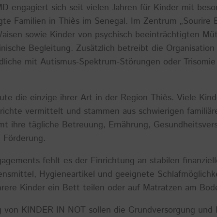
 engagiert sich seit vielen Jahren für Kinder mit bes
igte Familien in Thiès im Senegal. Im Zentrum „Sourire 
Waisen sowie Kinder von psychisch beeinträchtigten Müt
ische Begleitung. Zusätzlich betreibt die Organisation
dliche mit Autismus-Spektrum-Störungen oder Trisomie 
eute die einzige ihrer Art in der Region Thiès. Viele Ki
richte vermittelt und stammen aus schwierigen familiär
mt ihre tägliche Betreuung, Ernährung, Gesundheitsver
e Förderung.
agements fehlt es der Einrichtung an stabilen finanziel
nsmittel, Hygieneartikel und geeignete Schlafmöglichke
rere Kinder ein Bett teilen oder auf Matratzen am Bod
ng von KINDER IN NOT sollen die Grundversorgung und