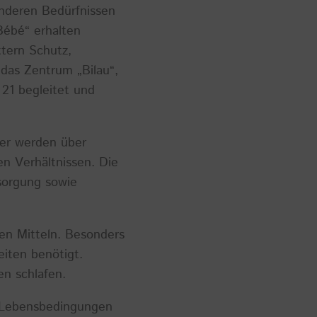
onderen Bedürfnissen
Bébé“ erhalten
tern Schutz,
 das Zentrum „Bilau“,
21 begleitet und
nder werden über
en Verhältnissen. Die
sorgung sowie
len Mitteln. Besonders
iten benötigt.
en schlafen.
 Lebensbedingungen