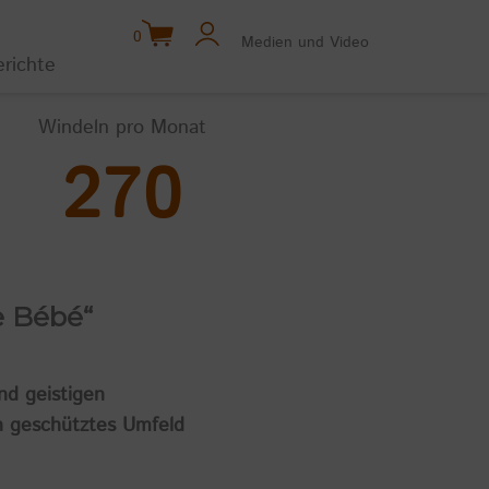
0
Medien und Video
erichte
Windeln pro Monat
270
e Bébé“
nd geistigen
n geschütztes Umfeld