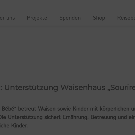
er uns
Projekte
Spenden
Shop
Reiseb
s: Unterstützung Waisenhaus „Sourir
 Bébé“ betreut Waisen sowie Kinder mit körperlichen u
Die Unterstützung sichert Ernährung, Betreuung und ei
iche Kinder.