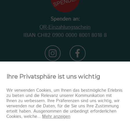
Spenden an:
QR-Einzahlungsschein
IBAN CH82 0900 0000 8001 8018 8
Ihre Privatsphäre ist uns wichtig
Wir verwenden Cookies, um Ihnen das bestmögliche Erlebnis
zu bieten und die Relevanz unserer Kommunikation mit
Ihnen zu verbessern. Ihre Präferenzen sind uns wichtig, wir
verwenden nur die Daten, für die Sie uns Ihre Zustimmung
erteilt haben. Ausgenommen die unbedingt erforderlichen
Newsletter abonnieren
Cookies, welche
...
Mehr anzeigen
Senden