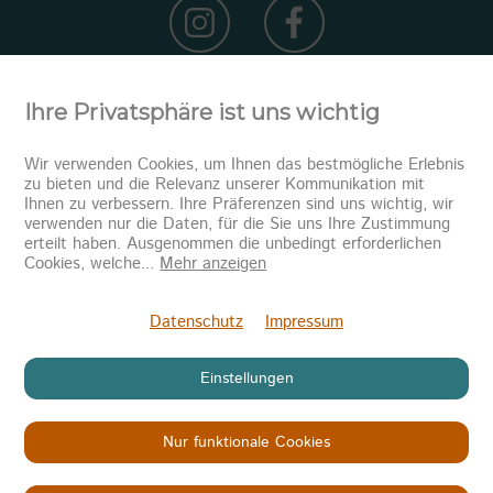
Ihre Privatsphäre ist uns wichtig
Wir verwenden Cookies, um Ihnen das bestmögliche Erlebnis
zu bieten und die Relevanz unserer Kommunikation mit
Ihnen zu verbessern. Ihre Präferenzen sind uns wichtig, wir
verwenden nur die Daten, für die Sie uns Ihre Zustimmung
erteilt haben. Ausgenommen die unbedingt erforderlichen
Newsletter abonnieren
Cookies, welche
...
Mehr anzeigen
Senden
Datenschutz
Impressum
Einstellungen
Nur funktionale Cookies
Copyright © 2026
KINDER IN NOT
Datenschutz
Impressum
AGB