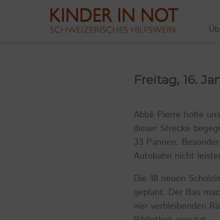
Üb
Freitag, 16. J
Abbé Pierre holte un
dieser Strecke begeg
33 Pannen. Besonders 
Autobahn nicht leist
Die 18 neuen Schulzim
geplant. Der Bau mach
vier verbleibenden R