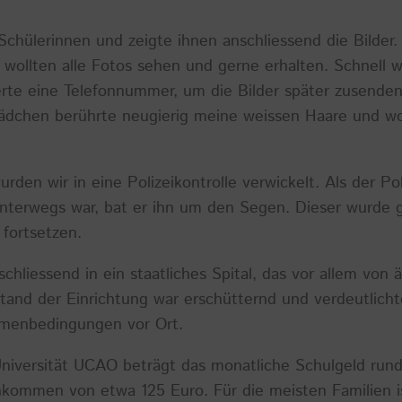
e Schülerinnen und zeigte ihnen anschliessend die Bilde
, wollten alle Fotos sehen und gerne erhalten. Schnell w
erte eine Telefonnummer, um die Bilder später zusende
dchen berührte neugierig meine weissen Haare und wol
rden wir in eine Polizeikontrolle verwickelt. Als der Po
unterwegs war, bat er ihn um den Segen. Dieser wurde ge
fortsetzen.
schliessend in ein staatliches Spital, das vor allem vo
tand der Einrichtung war erschütternd und verdeutlicht
hmenbedingungen vor Ort.
Universität UCAO beträgt das monatliche Schulgeld rund
inkommen von etwa 125 Euro. Für die meisten Familien i