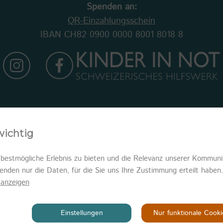
Spenden an:
QR-Einzahlungsschein
IBAN CH82 0900 0000 8001 8018 8
Newsletter abonnieren
wichtig
estmögliche Erlebnis zu bieten und die Relevanz unserer Kommunik
wenden nur die Daten, für die Sie uns Ihre Zustimmung erteilt hab
anzeigen
ght © 2026
KINDER IN NOT
Datenschutz
Impressum
Einstellungen
Nur funktionale Cooki