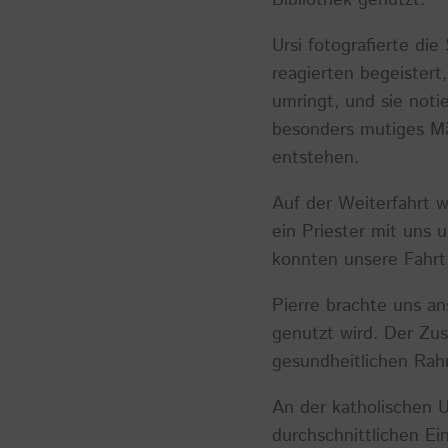
Bibliothek genutzt.
Ursi fotografierte di
reagierten begeistert
umringt, und sie noti
besonders mutiges Mä
entstehen.
Auf der Weiterfahrt wu
ein Priester mit uns 
konnten unsere Fahrt 
Pierre brachte uns an
genutzt wird. Der Zus
gesundheitlichen Ra
An der katholischen 
durchschnittlichen E