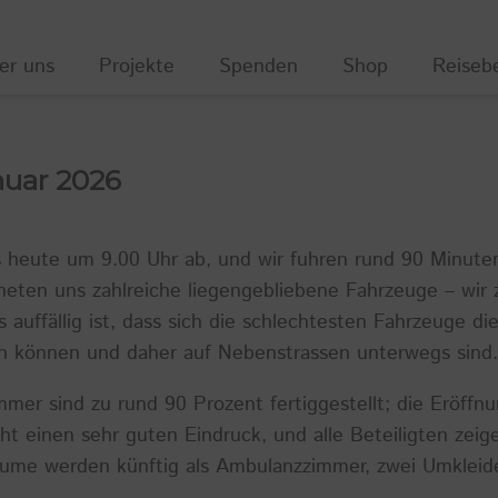
er uns
Projekte
Spenden
Shop
Reiseb
anuar 2026
s heute um 9.00 Uhr ab, und wir fuhren rund 90 Minute
neten uns zahlreiche liegengebliebene Fahrzeuge – wir
auffällig ist, dass sich die schlechtesten Fahrzeuge d
en können und daher auf Nebenstrassen unterwegs sind.
mer sind zu rund 90 Prozent fertiggestellt; die Eröffnu
t einen sehr guten Eindruck, und alle Beteiligten zeige
äume werden künftig als Ambulanzzimmer, zwei Umkleid