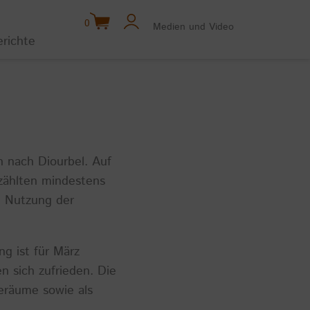
0
Medien und Video
erichte
n nach Diourbel. Auf
 zählten mindestens
ie Nutzung der
ng ist für März
n sich zufrieden. Die
eräume sowie als