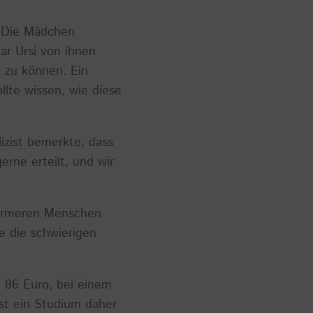
r. Die Mädchen
ar Ursi von ihnen
n zu können. Ein
lte wissen, wie diese
lizist bemerkte, dass
rne erteilt, und wir
n ärmeren Menschen
e die schwierigen
 86 Euro, bei einem
st ein Studium daher