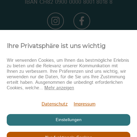
IBAN CH82 0900 0000 8001 8018 8
Ihre Privatsphäre ist uns wichtig
Wir verwenden Cookies, um Ihnen das bestmögliche Erlebnis
zu bieten und die Relevanz unserer Kommunikation mit
Ihnen zu verbessern. Ihre Präferenzen sind uns wichtig, wir
verwenden nur die Daten, für die Sie uns Ihre Zustimmung
erteilt haben. Ausgenommen die unbedingt erforderlichen
Newsletter abonnieren
Cookies, welche
...
Mehr anzeigen
Senden
Datenschutz
Impressum
Einstellungen