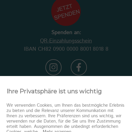
Spenden an:
QR-Einzahlungsschein
IBAN CH82 0900 0000 8001 8018 8
Ihre Privatsphäre ist uns wichtig
Wir verwenden Cookies, um Ihnen das bestmögliche Erlebnis
zu bieten und die Relevanz unserer Kommunikation mit
Ihnen zu verbessern. Ihre Präferenzen sind uns wichtig, wir
verwenden nur die Daten, für die Sie uns Ihre Zustimmung
erteilt haben. Ausgenommen die unbedingt erforderlichen
Newsletter abonnieren
Cookies, welche
...
Mehr anzeigen