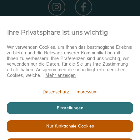
Ihre Privatsphäre ist uns wichtig
Wir verwenden Cookies, um Ihnen das bestmögliche Erlebnis
zu bieten und die Relevanz unserer Kommunikation mit
Ihnen zu verbessern. Ihre Präferenzen sind uns wichtig, wir
verwenden nur die Daten, für die Sie uns Ihre Zustimmung
erteilt haben. Ausgenommen die unbedingt erforderlichen
Newsletter abonnieren
Cookies, welche
...
Mehr anzeigen
Senden
Datenschutz
Impressum
Einstellungen
Nur funktionale Cookies
Copyright © 2026
KINDER IN NOT
Datenschutz
Impressum
AGB