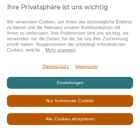
Ihre Privatsphäre ist uns wichtig
Wir verwenden Cookies, um Ihnen das bestmögliche Erlebnis
zu bieten und die Relevanz unserer Kommunikation mit
Ihnen zu verbessern. Ihre Präferenzen sind uns wichtig, wir
verwenden nur die Daten, für die Sie uns Ihre Zustimmung
erteilt haben. Ausgenommen die unbedingt erforderlichen
Newsletter abonnieren
Cookies, welche
...
Mehr anzeigen
Senden
Datenschutz
Impressum
Einstellungen
Nur funktionale Cookies
Copyright © 2026
KINDER IN NOT
Datenschutz
Impressum
AGB
Alle Cookies akzeptieren