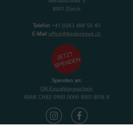
Selnaustrasse 3
8001 Zürich
Telefon
+41 (0)43 488 50 40
E-Mail
office@kinderinnot.ch
Spenden an:
QR-Einzahlungsschein
IBAN CH82 0900 0000 8001 8018 8