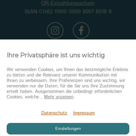
QR-Einzahlungsschein
IBAN CH82 0900 0000 8001 8018 8
Ihre Privatsphäre ist uns wichtig
Wir verwenden Cookies, um Ihnen das bestmögliche Erlebnis
zu bieten und die Relevanz unserer Kommunikation mit
Ihnen zu verbessern. Ihre Präferenzen sind uns wichtig, wir
verwenden nur die Daten, für die Sie uns Ihre Zustimmung
erteilt haben. Ausgenommen die unbedingt erforderlichen
Newsletter abonnieren
Cookies, welche
...
Mehr anzeigen
Senden
Datenschutz
Impressum
Einstellungen