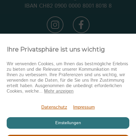
IBAN CH82 0900 0000 8001 8018 8
Ihre Privatsphäre ist uns wichtig
Wir verwenden Cookies, um Ihnen das bestmögliche Erlebnis
zu bieten und die Relevanz unserer Kommunikation mit
Ihnen zu verbessern. Ihre Präferenzen sind uns wichtig, wir
verwenden nur die Daten, für die Sie uns Ihre Zustimmung
erteilt haben. Ausgenommen die unbedingt erforderlichen
Newsletter abonnieren
Cookies, welche
...
Mehr anzeigen
Senden
Datenschutz
Impressum
Einstellungen