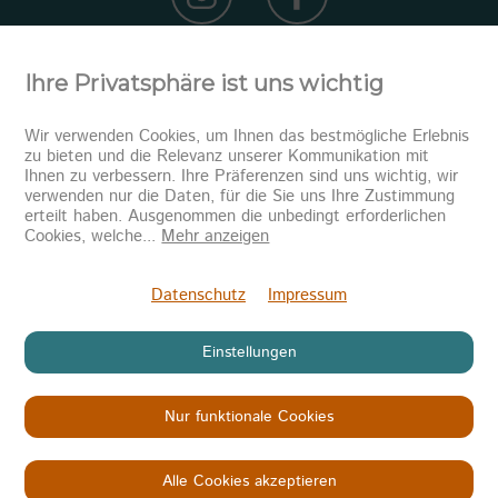
Ihre Privatsphäre ist uns wichtig
Wir verwenden Cookies, um Ihnen das bestmögliche Erlebnis
zu bieten und die Relevanz unserer Kommunikation mit
Ihnen zu verbessern. Ihre Präferenzen sind uns wichtig, wir
verwenden nur die Daten, für die Sie uns Ihre Zustimmung
erteilt haben. Ausgenommen die unbedingt erforderlichen
Newsletter abonnieren
Cookies, welche
...
Mehr anzeigen
Senden
Datenschutz
Impressum
Einstellungen
Nur funktionale Cookies
Copyright © 2026
KINDER IN NOT
Datenschutz
Impressum
AGB
Alle Cookies akzeptieren