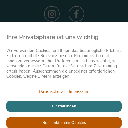
Ihre Privatsphäre ist uns wichtig
Wir verwenden Cookies, um Ihnen das bestmögliche Erlebnis
zu bieten und die Relevanz unserer Kommunikation mit
Ihnen zu verbessern. Ihre Präferenzen sind uns wichtig, wir
verwenden nur die Daten, für die Sie uns Ihre Zustimmung
erteilt haben. Ausgenommen die unbedingt erforderlichen
Newsletter abonnieren
Cookies, welche
...
Mehr anzeigen
Senden
Datenschutz
Impressum
Einstellungen
Nur funktionale Cookies
Copyright © 2026
KINDER IN NOT