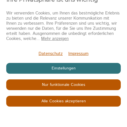
Wir verwenden Cookies, um Ihnen das bestmögliche Erlebnis
zu bieten und die Relevanz unserer Kommunikation mit
Ihnen zu verbessern. Ihre Präferenzen sind uns wichtig, wir
verwenden nur die Daten, für die Sie uns Ihre Zustimmung
erteilt haben. Ausgenommen die unbedingt erforderlichen
Newsletter abonnieren
Cookies, welche
...
Mehr anzeigen
Senden
Datenschutz
Impressum
Einstellungen
Nur funktionale Cookies
Copyright © 2026
KINDER IN NOT
Datenschutz
Impressum
AGB
Alle Cookies akzeptieren