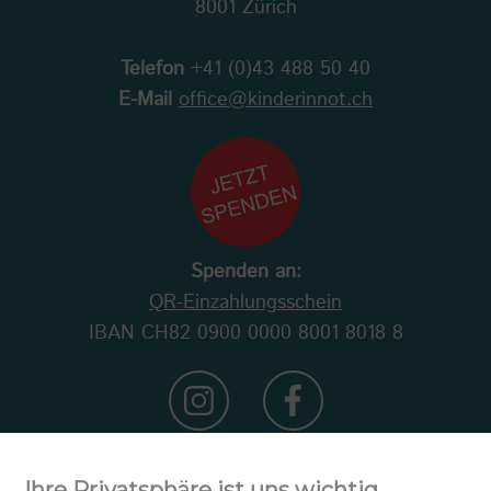
8001 Zürich
Telefon
+41 (0)43 488 50 40
E-Mail
office@kinderinnot.ch
Spenden an:
QR-Einzahlungsschein
IBAN CH82 0900 0000 8001 8018 8
Ihre Privatsphäre ist uns wichtig