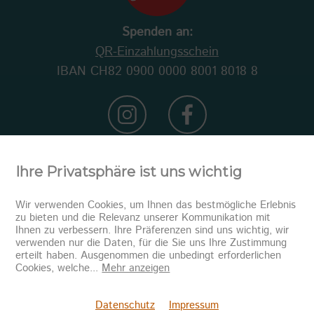
Spenden an:
QR-Einzahlungsschein
IBAN CH82 0900 0000 8001 8018 8
Ihre Privatsphäre ist uns wichtig
Wir verwenden Cookies, um Ihnen das bestmögliche Erlebnis
zu bieten und die Relevanz unserer Kommunikation mit
Ihnen zu verbessern. Ihre Präferenzen sind uns wichtig, wir
verwenden nur die Daten, für die Sie uns Ihre Zustimmung
erteilt haben. Ausgenommen die unbedingt erforderlichen
Newsletter abonnieren
Cookies, welche
...
Mehr anzeigen
Senden
Datenschutz
Impressum