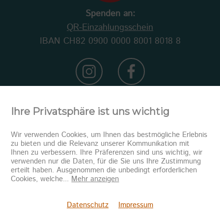
Spenden an:
QR-Einzahlungsschein
IBAN CH82 0900 0000 8001 8018 8
Ihre Privatsphäre ist uns wichtig
Wir verwenden Cookies, um Ihnen das bestmögliche Erlebnis
zu bieten und die Relevanz unserer Kommunikation mit
Ihnen zu verbessern. Ihre Präferenzen sind uns wichtig, wir
verwenden nur die Daten, für die Sie uns Ihre Zustimmung
erteilt haben. Ausgenommen die unbedingt erforderlichen
Newsletter abonnieren
Cookies, welche
...
Mehr anzeigen
Senden
Datenschutz
Impressum